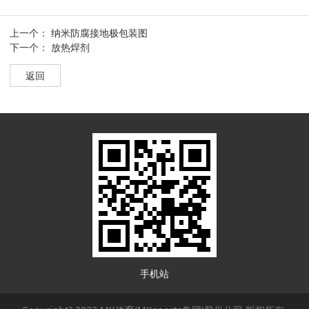
上一个：
纳米防腐接地极包装图
下一个：
放热焊剂
返回
手机站