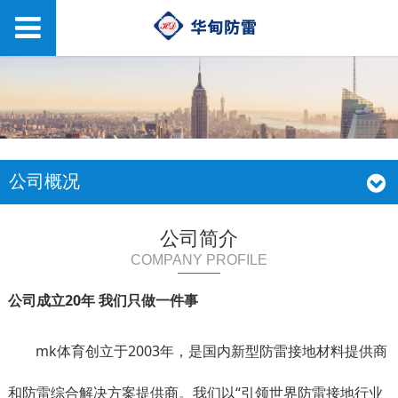
公司概况
公司简介
COMPANY PROFILE
公司成立20年 我们只做一件事
mk体育创立于2003年，是国内新型防雷接地材料提供商
和防雷综合解决方案提供商。我们以“引领世界防雷接地行业