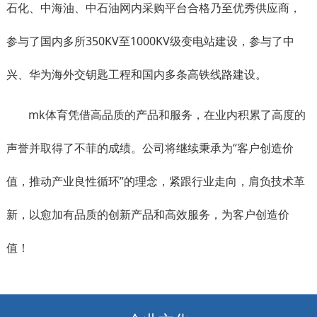
石化、中海油、中石油网内采购平台合格乃至优秀供应商，
参与了国内多所350KV至1000KV级变电站建设，参与了中
兴、华为海外交钥匙工程和国内多条高铁线路建设。
mk体育凭借高品质的产品和服务，在业内积累了高度的
声誉并取得了不菲的成绩。公司将继续秉承为“客户创造价
值，推动产业良性循环”的理念，紧跟行业走向，肩负技术革
新，以愈加有品质的创新产品和高效服务，为客户创造价
值！