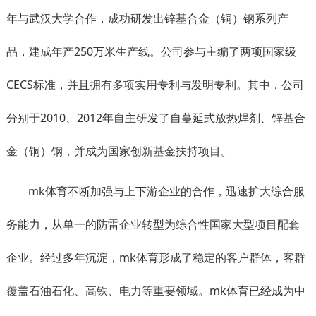
年与武汉大学合作，成功研发出锌基合金（铜）钢系列产
品，建成年产250万米生产线。公司参与主编了两项国家级
CECS标准，并且拥有多项实用专利与发明专利。其中，公司
分别于2010、2012年自主研发了自蔓延式放热焊剂、锌基合
金（铜）钢，并成为国家创新基金扶持项目。
mk体育不断加强与上下游企业的合作，迅速扩大综合服
务能力，从单一的防雷企业转型为综合性国家大型项目配套
企业。经过多年沉淀，mk体育形成了稳定的客户群体，客群
覆盖石油石化、高铁、电力等重要领域。mk体育已经成为中