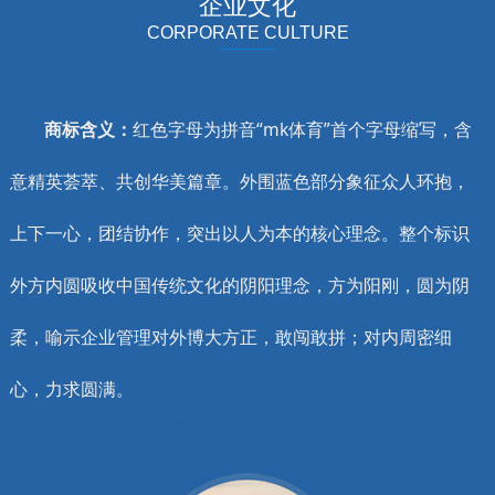
企业文化
CORPORATE CULTURE
商标含义：
红色字母为拼音“mk体育”首个字母缩写，含
意精英荟萃、共创华美篇章。外围蓝色部分象征众人环抱，
上下一心，团结协作，突出以人为本的核心理念。
整个标识
外方内圆吸收中国传统文化的阴阳理念，方为阳刚，圆为阴
柔，喻示企业管理对外博大方正，敢闯敢拼；对内周密细
心，力求圆满。